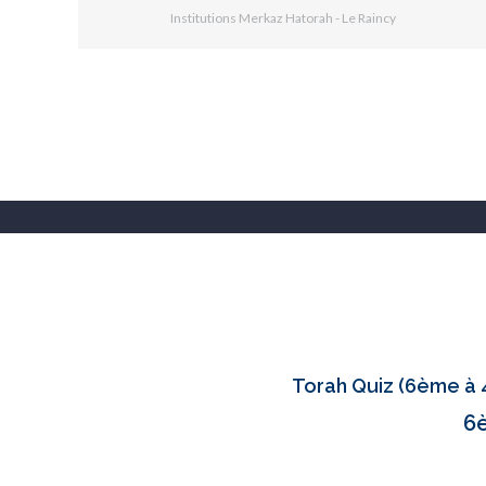
Institutions Merkaz Hatorah - Le Raincy
Torah Quiz (6ème à 4
6è