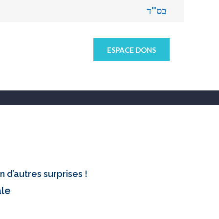
בס''ד
ESPACE DONS
 d’autres surprises !
ale