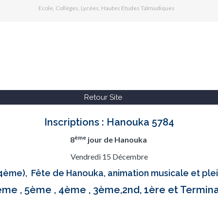
Ecole, Collèges, Lycées, Hautes Etudes Talmudiques
Retour Site
Inscriptions : Hanouka 5784
ème
8
jour de Hanouka
Vendredi 15 Décembre
ème), Fête de Hanouka, animation musicale et plein
me , 5ème , 4ème , 3ème,2nd, 1ère et Termin