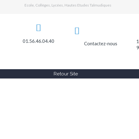
Ecole, Collèges, Lycées, Hautes Etudes Talmudiques
01.56.46.04.40
1
Contactez-nous
9
Retour Site