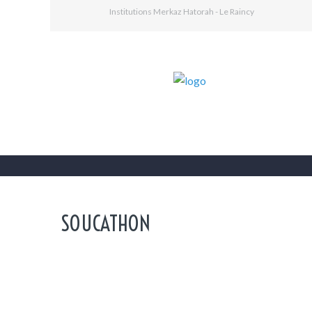
Institutions Merkaz Hatorah - Le Raincy
SOUCATHON