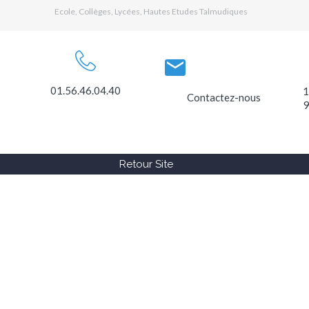
Ecole, Collèges, Lycées, Hautes Etudes Talmudiques
01.56.46.04.40
1
Contactez-nous
9
Retour Site