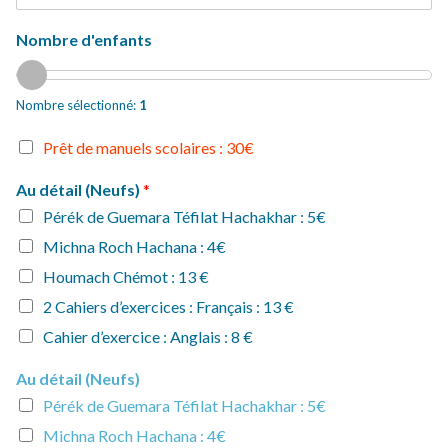
Nombre d'enfants
Nombre sélectionné:
1
P
Prêt de manuels scolaires : 30€
r
ê
Au détail (Neufs)
*
t
Pérék de Guemara Téfilat Hachakhar : 5€
d
e
Michna Roch Hachana : 4€
m
Houmach Chémot : 13 €
a
n
2 Cahiers d’exercices : Français : 13 €
u
Cahier d’exercice : Anglais : 8 €
e
l
Au détail (Neufs)
s
s
Pérék de Guemara Téfilat Hachakhar : 5€
c
Michna Roch Hachana : 4€
o